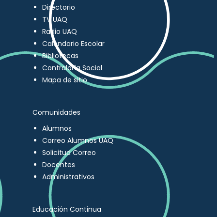
Directorio
TV UAQ
Radio UAQ
Calendario Escolar
Bibliotecas
Contraloría Social
Mapa de sitio
Comunidades
Alumnos
Correo Alumnos UAQ
Solicitud Correo
Docentes
Administrativos
Educación Continua