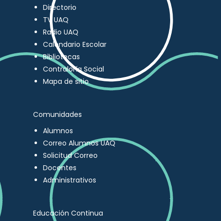
Directorio
TV UAQ
Radio UAQ
Calendario Escolar
Bibliotecas
Contraloría Social
Mapa de sitio
Comunidades
Alumnos
Correo Alumnos UAQ
Solicitud Correo
Docentes
Administrativos
Educación Continua