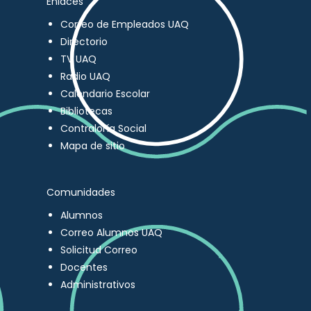
Enlaces
Correo de Empleados UAQ
Directorio
TV UAQ
Radio UAQ
Calendario Escolar
Bibliotecas
Contraloría Social
Mapa de sitio
Comunidades
Alumnos
Correo Alumnos UAQ
Solicitud Correo
Docentes
Administrativos