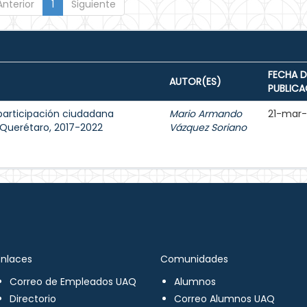
Anterior
1
Siguiente
FECHA D
AUTOR(ES)
PUBLICA
participación ciudadana
Mario Armando
21-mar
e Querétaro, 2017-2022
Vázquez Soriano
Enlaces
Comunidades
Correo de Empleados UAQ
Alumnos
Directorio
Correo Alumnos UAQ