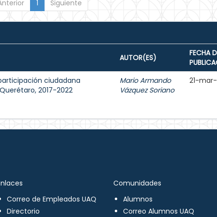
Anterior
1
Siguiente
FECHA D
AUTOR(ES)
PUBLICA
participación ciudadana
Mario Armando
21-mar
e Querétaro, 2017-2022
Vázquez Soriano
Enlaces
Comunidades
Correo de Empleados UAQ
Alumnos
Directorio
Correo Alumnos UAQ