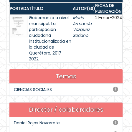
FECHA DE
PORTADA
TÍTULO
AUTOR(ES)
PUBLICACIÓN
Gobernanza a nivel
Mario
21-mar-2024
municipal: La
Armando
participación
Vázquez
ciudadana
Soriano
institucionalizada en
la ciudad de
Querétaro, 2017-
2022
Temas
CIENCIAS SOCIALES
1
Director / colaboradores
Daniel Rojas Navarrete
1