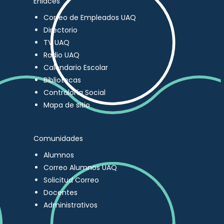
Enlaces
Correo de Empleados UAQ
Directorio
TV UAQ
Radio UAQ
Calendario Escolar
Bibliotecas
Contraloría Social
Mapa de sitio
Comunidades
Alumnos
Correo Alumnos UAQ
Solicitud Correo
Docentes
Administrativos