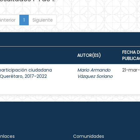
Anterior
1
Siguiente
FECHA D
AUTOR(ES)
PUBLICA
participación ciudadana
Mario Armando
21-mar
e Querétaro, 2017-2022
Vázquez Soriano
Enlaces
Comunidades