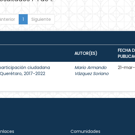
Anterior
1
Siguiente
FECHA D
AUTOR(ES)
PUBLICA
participación ciudadana
Mario Armando
21-mar
e Querétaro, 2017-2022
Vázquez Soriano
Enlaces
Comunidades