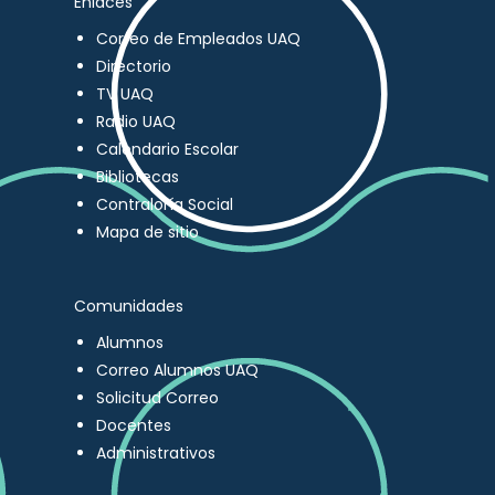
Enlaces
Correo de Empleados UAQ
Directorio
TV UAQ
Radio UAQ
Calendario Escolar
Bibliotecas
Contraloría Social
Mapa de sitio
Comunidades
Alumnos
Correo Alumnos UAQ
Solicitud Correo
Docentes
Administrativos