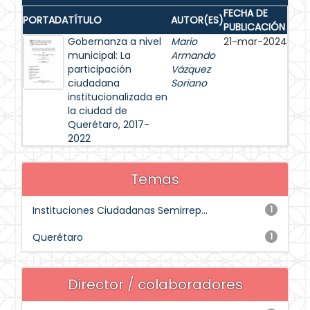
FECHA DE
PORTADA
TÍTULO
AUTOR(ES)
PUBLICACIÓN
Gobernanza a nivel
Mario
21-mar-2024
municipal: La
Armando
participación
Vázquez
ciudadana
Soriano
institucionalizada en
la ciudad de
Querétaro, 2017-
2022
Temas
Instituciones Ciudadanas Semirrep...
1
Querétaro
1
Director / colaboradores