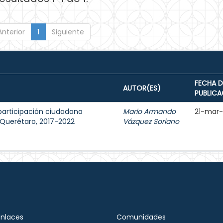
Anterior
1
Siguiente
FECHA D
AUTOR(ES)
PUBLICA
participación ciudadana
Mario Armando
21-mar
e Querétaro, 2017-2022
Vázquez Soriano
Enlaces
Comunidades