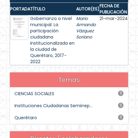
FECHA DE
PORTADA
TÍTULO
AUTOR(ES)
PUBLICACIÓN
Gobernanza a nivel
Mario
21-mar-2024
municipal: La
Armando
participación
Vázquez
ciudadana
Soriano
institucionalizada en
la ciudad de
Querétaro, 2017-
2022
Temas
CIENCIAS SOCIALES
1
Instituciones Ciudadanas Semirrep...
1
Querétaro
1