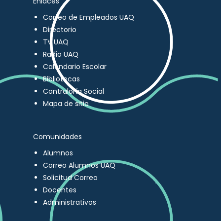
Enlaces
Correo de Empleados UAQ
Directorio
TV UAQ
Radio UAQ
Calendario Escolar
Bibliotecas
Contraloría Social
Mapa de sitio
Comunidades
Alumnos
Correo Alumnos UAQ
Solicitud Correo
Docentes
Administrativos