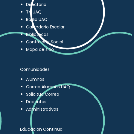
Directorio
TV UAQ
Radio UAQ
Calendario Escolar
Bibliotecas
Contraloría Social
Mapa de sitio
Comunidades
Alumnos
Correo Alumnos UAQ
Solicitud Correo
Docentes
Administrativos
Educación Continua