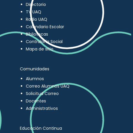
Directorio
TV UAQ
Radio UAQ
Calendario Escolar
Bibliotecas
Contraloría Social
Mapa de sitio
Comunidades
Alumnos
Correo Alumnos UAQ
Solicitud Correo
Docentes
Administrativos
Educación Continua