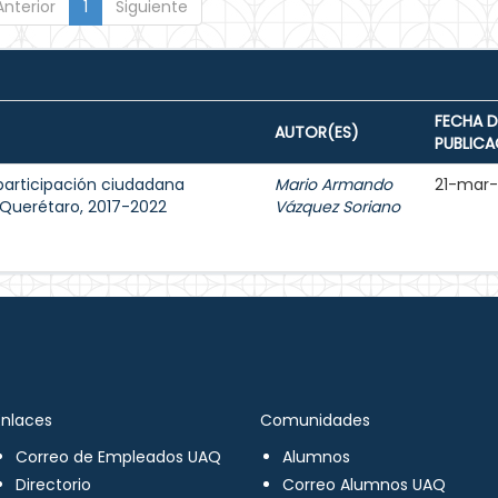
Anterior
1
Siguiente
FECHA D
AUTOR(ES)
PUBLICA
participación ciudadana
Mario Armando
21-mar
e Querétaro, 2017-2022
Vázquez Soriano
Enlaces
Comunidades
Correo de Empleados UAQ
Alumnos
Directorio
Correo Alumnos UAQ