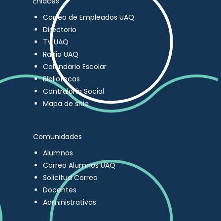
Enlaces
Correo de Empleados UAQ
Directorio
TV UAQ
Radio UAQ
Calendario Escolar
Bibliotecas
Contraloría Social
Mapa de sitio
Comunidades
Alumnos
Correo Alumnos UAQ
Solicitud Correo
Docentes
Administrativos