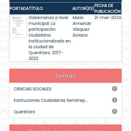
FECHA DE
PORTADA
TÍTULO
AUTOR(ES)
PUBLICACIÓN
Gobernanza a nivel
Mario
21-mar-2024
municipal: La
Armando
participación
Vázquez
ciudadana
Soriano
institucionalizada en
la ciudad de
Querétaro, 2017-
2022
Temas
CIENCIAS SOCIALES
1
Instituciones Ciudadanas Semirrep...
1
Querétaro
1