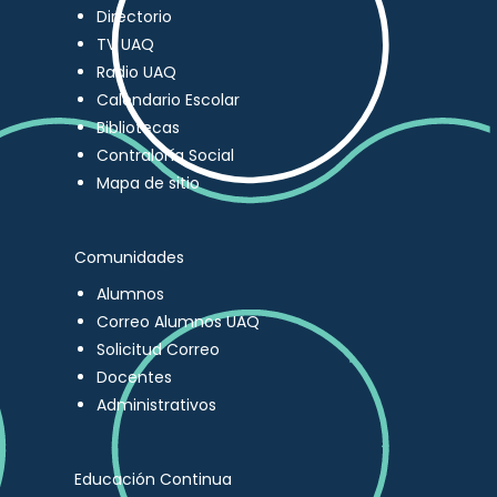
Directorio
TV UAQ
Radio UAQ
Calendario Escolar
Bibliotecas
Contraloría Social
Mapa de sitio
Comunidades
Alumnos
Correo Alumnos UAQ
Solicitud Correo
Docentes
Administrativos
Educación Continua