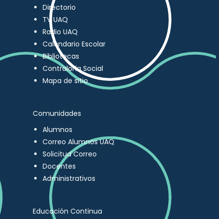
Directorio
TV UAQ
Radio UAQ
Calendario Escolar
Bibliotecas
Contraloría Social
Mapa de sitio
Comunidades
Alumnos
Correo Alumnos UAQ
Solicitud Correo
Docentes
Administrativos
Educación Continua