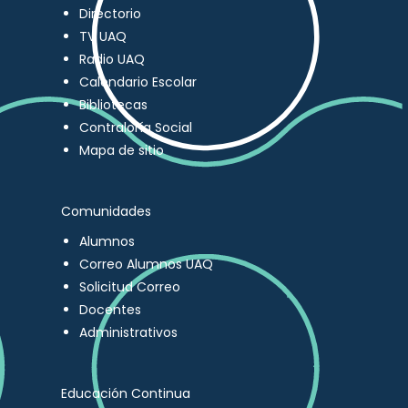
Directorio
TV UAQ
Radio UAQ
Calendario Escolar
Bibliotecas
Contraloría Social
Mapa de sitio
Comunidades
Alumnos
Correo Alumnos UAQ
Solicitud Correo
Docentes
Administrativos
Educación Continua