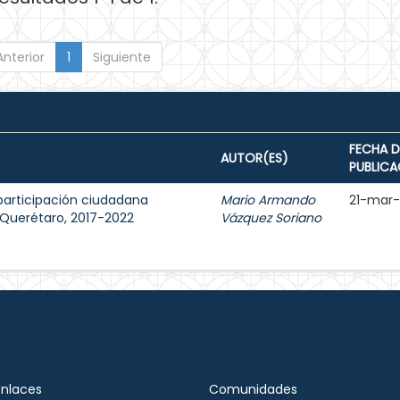
Anterior
1
Siguiente
FECHA D
AUTOR(ES)
PUBLICA
participación ciudadana
Mario Armando
21-mar
e Querétaro, 2017-2022
Vázquez Soriano
Enlaces
Comunidades