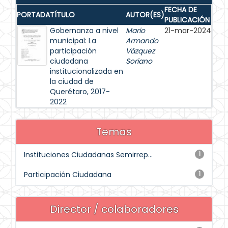
FECHA DE
PORTADA
TÍTULO
AUTOR(ES)
PUBLICACIÓN
Gobernanza a nivel
Mario
21-mar-2024
municipal: La
Armando
participación
Vázquez
ciudadana
Soriano
institucionalizada en
la ciudad de
Querétaro, 2017-
2022
Temas
Instituciones Ciudadanas Semirrep...
1
Participación Ciudadana
1
Director / colaboradores