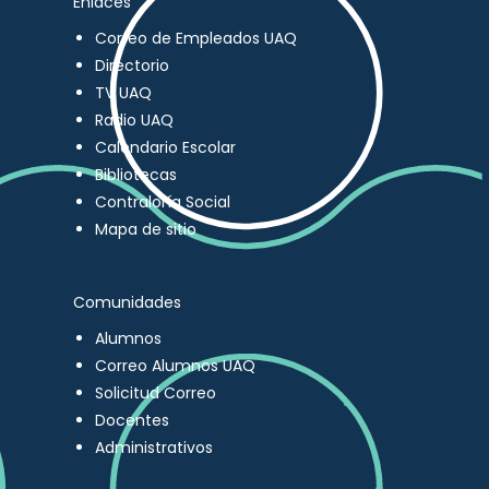
Enlaces
Correo de Empleados UAQ
Directorio
TV UAQ
Radio UAQ
Calendario Escolar
Bibliotecas
Contraloría Social
Mapa de sitio
Comunidades
Alumnos
Correo Alumnos UAQ
Solicitud Correo
Docentes
Administrativos