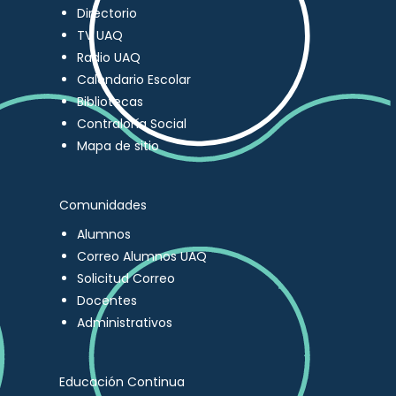
Directorio
TV UAQ
Radio UAQ
Calendario Escolar
Bibliotecas
Contraloría Social
Mapa de sitio
Comunidades
Alumnos
Correo Alumnos UAQ
Solicitud Correo
Docentes
Administrativos
Educación Continua