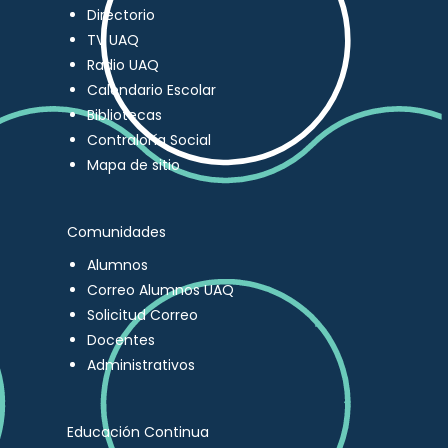
Directorio
TV UAQ
Radio UAQ
Calendario Escolar
Bibliotecas
Contraloría Social
Mapa de sitio
Comunidades
Alumnos
Correo Alumnos UAQ
Solicitud Correo
Docentes
Administrativos
Educación Continua