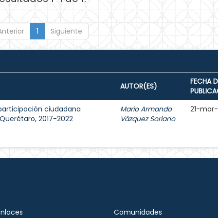
Anterior
1
Siguiente
FECHA D
AUTOR(ES)
PUBLICA
participación ciudadana
Mario Armando
21-mar
e Querétaro, 2017-2022
Vázquez Soriano
Enlaces
Comunidades