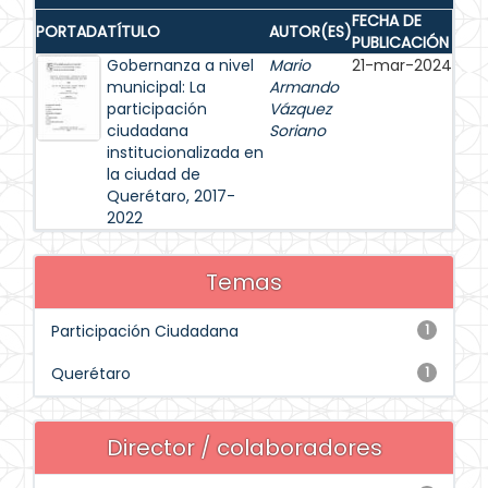
FECHA DE
PORTADA
TÍTULO
AUTOR(ES)
PUBLICACIÓN
Gobernanza a nivel
Mario
21-mar-2024
municipal: La
Armando
participación
Vázquez
ciudadana
Soriano
institucionalizada en
la ciudad de
Querétaro, 2017-
2022
Temas
Participación Ciudadana
1
Querétaro
1
Director / colaboradores