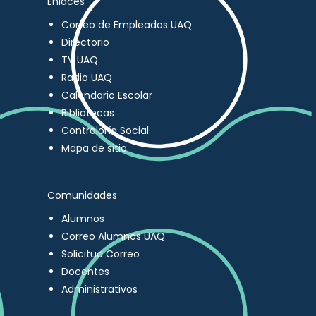
Enlaces
Correo de Empleados UAQ
Directorio
TV UAQ
Radio UAQ
Calendario Escolar
Bibliotecas
Contraloría Social
Mapa de sitio
Comunidades
Alumnos
Correo Alumnos UAQ
Solicitud Correo
Docentes
Administrativos