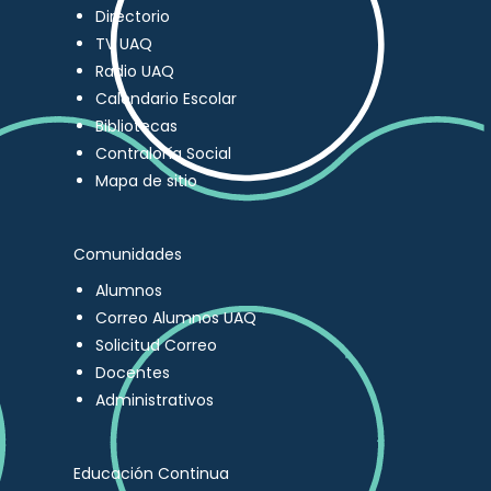
Directorio
TV UAQ
Radio UAQ
Calendario Escolar
Bibliotecas
Contraloría Social
Mapa de sitio
Comunidades
Alumnos
Correo Alumnos UAQ
Solicitud Correo
Docentes
Administrativos
Educación Continua