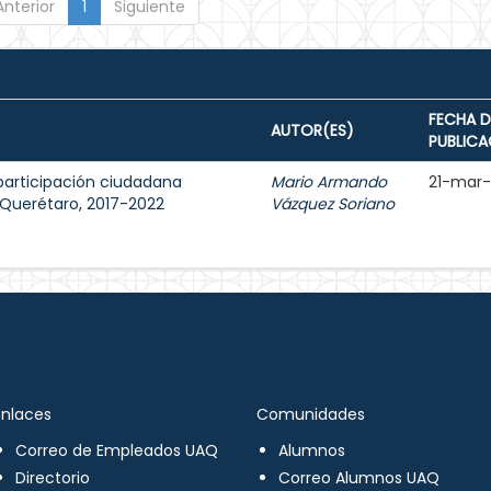
Anterior
1
Siguiente
FECHA D
AUTOR(ES)
PUBLICA
participación ciudadana
Mario Armando
21-mar
e Querétaro, 2017-2022
Vázquez Soriano
Enlaces
Comunidades
Correo de Empleados UAQ
Alumnos
Directorio
Correo Alumnos UAQ