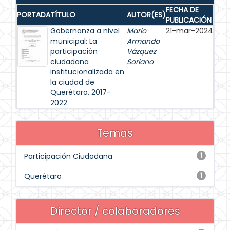
FECHA DE
PORTADA
TÍTULO
AUTOR(ES)
PUBLICACIÓN
Gobernanza a nivel
Mario
21-mar-2024
municipal: La
Armando
participación
Vázquez
ciudadana
Soriano
institucionalizada en
la ciudad de
Querétaro, 2017-
2022
Temas
Participación Ciudadana
1
Querétaro
1
Director / colaboradores