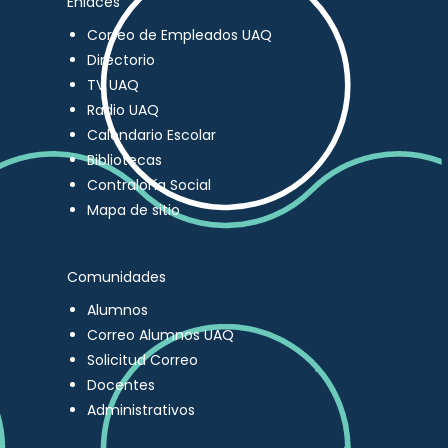
Enlaces
Correo de Empleados UAQ
Directorio
TV UAQ
Radio UAQ
Calendario Escolar
Bibliotecas
Contraloría Social
Mapa de sitio
Comunidades
Alumnos
Correo Alumnos UAQ
Solicitud Correo
Docentes
Administrativos