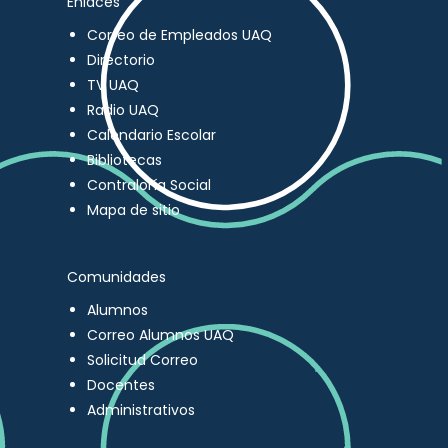
Enlaces
Correo de Empleados UAQ
Directorio
TV UAQ
Radio UAQ
Calendario Escolar
Bibliotecas
Contraloría Social
Mapa de sitio
Comunidades
Alumnos
Correo Alumnos UAQ
Solicitud Correo
Docentes
Administrativos