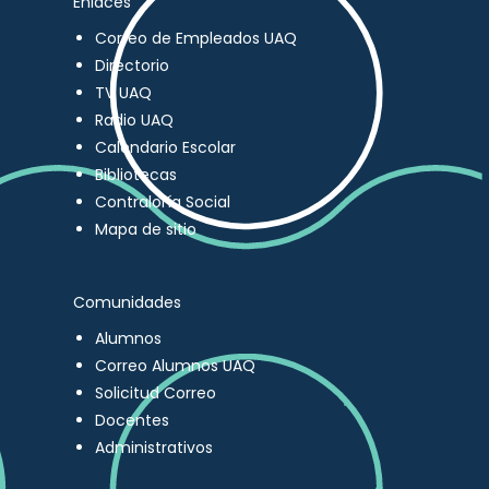
Enlaces
Correo de Empleados UAQ
Directorio
TV UAQ
Radio UAQ
Calendario Escolar
Bibliotecas
Contraloría Social
Mapa de sitio
Comunidades
Alumnos
Correo Alumnos UAQ
Solicitud Correo
Docentes
Administrativos