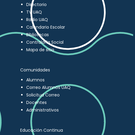
Directorio
TV UAQ
Radio UAQ
Calendario Escolar
Bibliotecas
Contraloría Social
Mapa de sitio
Comunidades
Alumnos
Correo Alumnos UAQ
Solicitud Correo
Docentes
Administrativos
Educación Continua