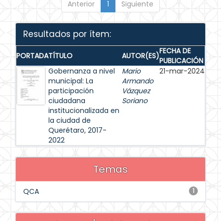
Anterior
1
Siguiente
Resultados por ítem:
FECHA DE
PORTADA
TÍTULO
AUTOR(ES)
PUBLICACIÓN
Gobernanza a nivel
Mario
21-mar-2024
municipal: La
Armando
participación
Vázquez
ciudadana
Soriano
institucionalizada en
la ciudad de
Querétaro, 2017-
2022
Temas
QCA
1