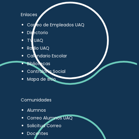
Enlaces
Correo de Empleados UAQ
Directorio
TV UAQ
Radio UAQ
Calendario Escolar
Bibliotecas
Contraloría Social
Mapa de sitio
Comunidades
Alumnos
Correo Alumnos UAQ
Solicitud Correo
Docentes