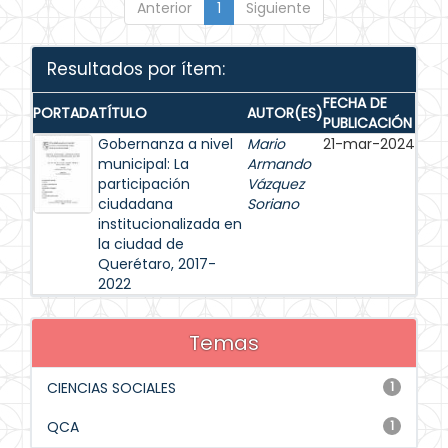
Anterior
1
Siguiente
Resultados por ítem:
FECHA DE
PORTADA
TÍTULO
AUTOR(ES)
PUBLICACIÓN
Gobernanza a nivel
Mario
21-mar-2024
municipal: La
Armando
participación
Vázquez
ciudadana
Soriano
institucionalizada en
la ciudad de
Querétaro, 2017-
2022
Temas
CIENCIAS SOCIALES
1
QCA
1