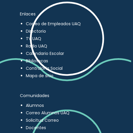
Enlaces
Correo de Empleados UAQ
Directorio
TV UAQ
Radio UAQ
Calendario Escolar
Bibliotecas
Contraloría Social
Mapa de sitio
Comunidades
Alumnos
Correo Alumnos UAQ
Solicitud Correo
Docentes