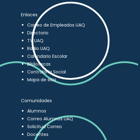
Enlaces
Correo de Empleados UAQ
Directorio
TV UAQ
Radio UAQ
Calendario Escolar
Bibliotecas
Contraloría Social
Mapa de sitio
Comunidades
Alumnos
Correo Alumnos UAQ
Solicitud Correo
Docentes