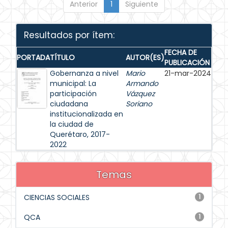
Anterior
1
Siguiente
Resultados por ítem:
FECHA DE
PORTADA
TÍTULO
AUTOR(ES)
PUBLICACIÓN
Gobernanza a nivel
Mario
21-mar-2024
municipal: La
Armando
participación
Vázquez
ciudadana
Soriano
institucionalizada en
la ciudad de
Querétaro, 2017-
2022
Temas
CIENCIAS SOCIALES
1
QCA
1