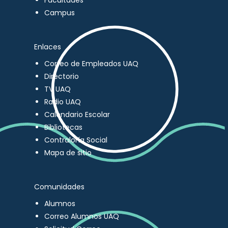
Facultades
Campus
Enlaces
Correo de Empleados UAQ
Directorio
TV UAQ
Radio UAQ
Calendario Escolar
Bibliotecas
Contraloría Social
Mapa de sitio
Comunidades
Alumnos
Correo Alumnos UAQ