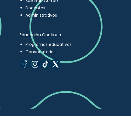
Solicitud Correo
Docentes
Administrativos
Educación Continua
Programas educativos
Convocatorias