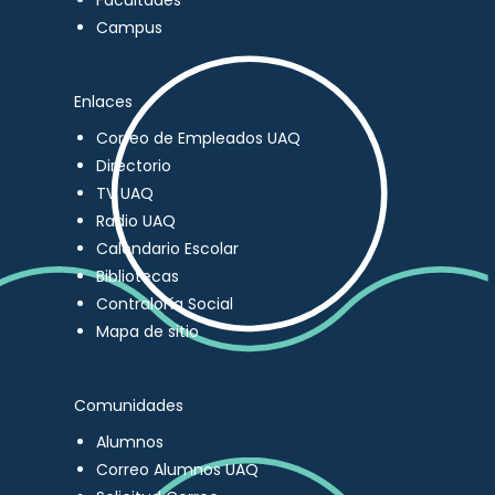
Facultades
Campus
Enlaces
Correo de Empleados UAQ
Directorio
TV UAQ
Radio UAQ
Calendario Escolar
Bibliotecas
Contraloría Social
Mapa de sitio
Comunidades
Alumnos
Correo Alumnos UAQ