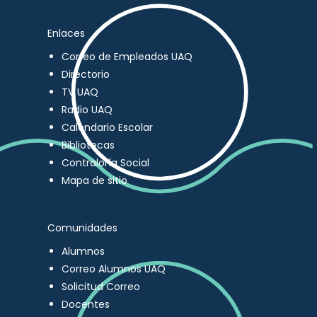
Enlaces
Correo de Empleados UAQ
Directorio
TV UAQ
Radio UAQ
Calendario Escolar
Bibliotecas
Contraloría Social
Mapa de sitio
Comunidades
Alumnos
Correo Alumnos UAQ
Solicitud Correo
Docentes