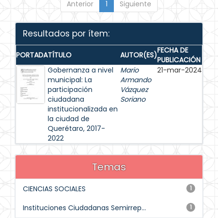
Anterior
1
Siguiente
Resultados por ítem:
FECHA DE
PORTADA
TÍTULO
AUTOR(ES)
PUBLICACIÓN
Gobernanza a nivel
Mario
21-mar-2024
municipal: La
Armando
participación
Vázquez
ciudadana
Soriano
institucionalizada en
la ciudad de
Querétaro, 2017-
2022
Temas
CIENCIAS SOCIALES
1
Instituciones Ciudadanas Semirrep...
1