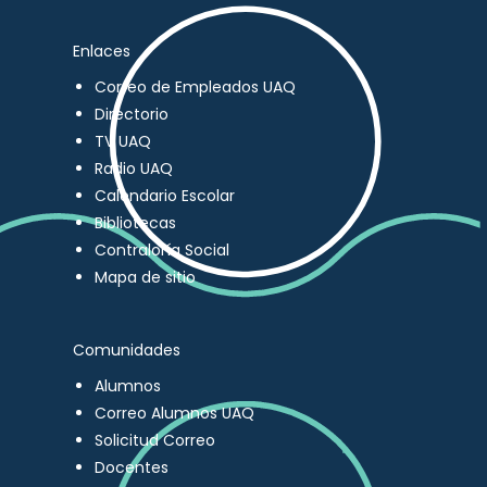
Enlaces
Correo de Empleados UAQ
Directorio
TV UAQ
Radio UAQ
Calendario Escolar
Bibliotecas
Contraloría Social
Mapa de sitio
Comunidades
Alumnos
Correo Alumnos UAQ
Solicitud Correo
Docentes