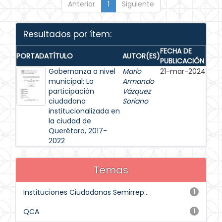
Anterior
1
Siguiente
Resultados por ítem:
FECHA DE
PORTADA
TÍTULO
AUTOR(ES)
PUBLICACIÓN
Gobernanza a nivel
Mario
21-mar-2024
municipal: La
Armando
participación
Vázquez
ciudadana
Soriano
institucionalizada en
la ciudad de
Querétaro, 2017-
2022
Temas
Instituciones Ciudadanas Semirrep...
1
QCA
1