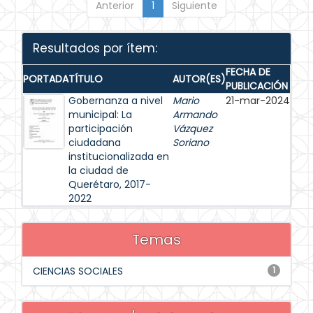
Anterior
1
Siguiente
Resultados por ítem:
FECHA DE
PORTADA
TÍTULO
AUTOR(ES)
PUBLICACIÓN
Gobernanza a nivel
Mario
21-mar-2024
municipal: La
Armando
participación
Vázquez
ciudadana
Soriano
institucionalizada en
la ciudad de
Querétaro, 2017-
2022
Temas
CIENCIAS SOCIALES
1