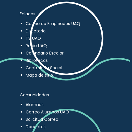
Enlaces
Correo de Empleados UAQ
Directorio
TV UAQ
Radio UAQ
Calendario Escolar
Bibliotecas
Contraloría Social
Mapa de sitio
Comunidades
Alumnos
Correo Alumnos UAQ
Solicitud Correo
Docentes