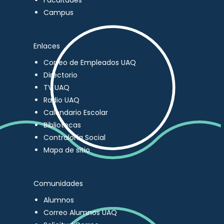
Facultades
Campus
Enlaces
Correo de Empleados UAQ
Directorio
TV UAQ
Radio UAQ
Calendario Escolar
Bibliotecas
Contraloría Social
Mapa de sitio
Comunidades
Alumnos
Correo Alumnos UAQ