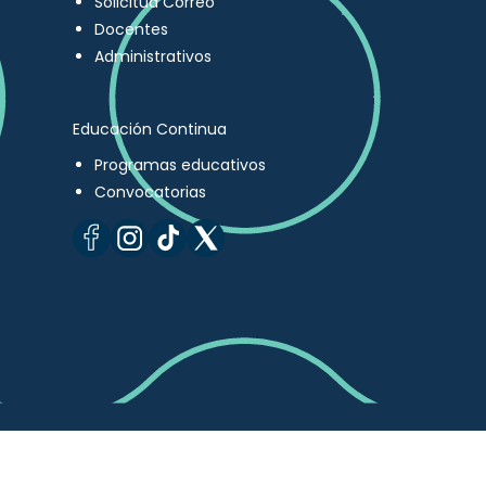
Solicitud Correo
Docentes
Administrativos
Educación Continua
Programas educativos
Convocatorias