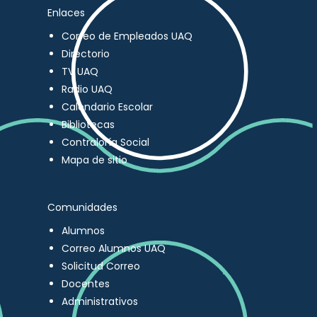
Enlaces
Correo de Empleados UAQ
Directorio
TV UAQ
Radio UAQ
Calendario Escolar
Bibliotecas
Contraloría Social
Mapa de sitio
Comunidades
Alumnos
Correo Alumnos UAQ
Solicitud Correo
Docentes
Administrativos