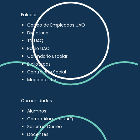
Enlaces
Correo de Empleados UAQ
Directorio
TV UAQ
Radio UAQ
Calendario Escolar
Bibliotecas
Contraloría Social
Mapa de sitio
Comunidades
Alumnos
Correo Alumnos UAQ
Solicitud Correo
Docentes