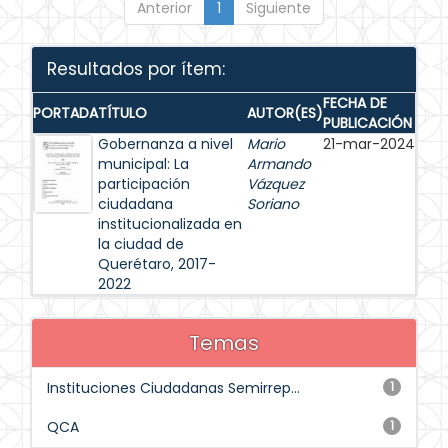
Anterior
1
Siguiente
Resultados por ítem:
FECHA DE
PORTADA
TÍTULO
AUTOR(ES)
PUBLICACIÓN
Gobernanza a nivel
Mario
21-mar-2024
municipal: La
Armando
participación
Vázquez
ciudadana
Soriano
institucionalizada en
la ciudad de
Querétaro, 2017-
2022
Temas
Instituciones Ciudadanas Semirrep...
1
QCA
1