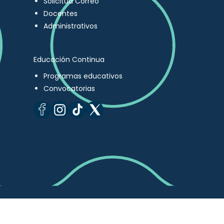
Solicitud Correo
Docentes
Administrativos
Educación Continua
Programas educativos
Convocatorias