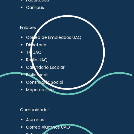
Facultades
Campus
Enlaces
Correo de Empleados UAQ
Directorio
TV UAQ
Radio UAQ
Calendario Escolar
Bibliotecas
Contraloría Social
Mapa de sitio
Comunidades
Alumnos
Correo Alumnos UAQ