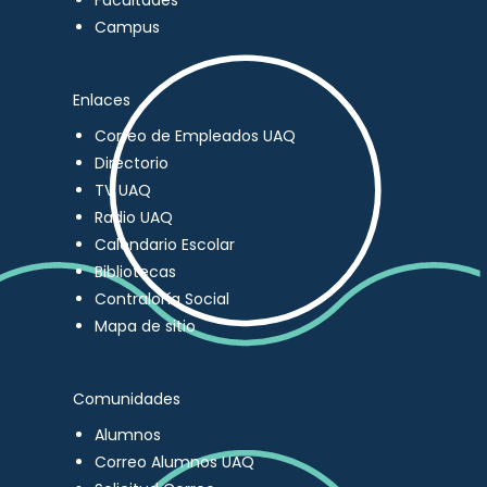
Facultades
Campus
Enlaces
Correo de Empleados UAQ
Directorio
TV UAQ
Radio UAQ
Calendario Escolar
Bibliotecas
Contraloría Social
Mapa de sitio
Comunidades
Alumnos
Correo Alumnos UAQ