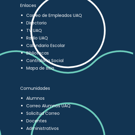
Enlaces
Correo de Empleados UAQ
Directorio
TV UAQ
Radio UAQ
Calendario Escolar
Bibliotecas
Contraloría Social
Mapa de sitio
Comunidades
Alumnos
Correo Alumnos UAQ
Solicitud Correo
Docentes
Administrativos