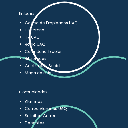
Enlaces
Correo de Empleados UAQ
Directorio
TV UAQ
Radio UAQ
Calendario Escolar
Bibliotecas
Contraloría Social
Mapa de sitio
Comunidades
Alumnos
Correo Alumnos UAQ
Solicitud Correo
Docentes