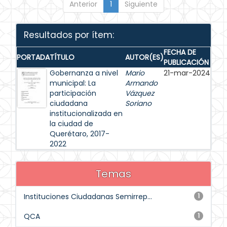
Anterior
1
Siguiente
Resultados por ítem:
FECHA DE
PORTADA
TÍTULO
AUTOR(ES)
PUBLICACIÓN
Gobernanza a nivel
Mario
21-mar-2024
municipal: La
Armando
participación
Vázquez
ciudadana
Soriano
institucionalizada en
la ciudad de
Querétaro, 2017-
2022
Temas
Instituciones Ciudadanas Semirrep...
1
QCA
1