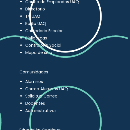
Correo de Empleados UAQ
Directorio
TV UAQ
Radio UAQ
Calendario Escolar
Bibliotecas
Contraloría Social
Mapa de sitio
Comunidades
Alumnos
Correo Alumnos UAQ
Solicitud Correo
Docentes
Administrativos