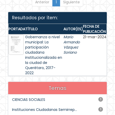
Anterior
1
Siguiente
Resultados por ítem:
FECHA DE
PORTADA
TÍTULO
AUTOR(ES)
PUBLICACIÓN
Gobernanza a nivel
Mario
21-mar-2024
municipal: La
Armando
participación
Vázquez
ciudadana
Soriano
institucionalizada en
la ciudad de
Querétaro, 2017-
2022
Temas
CIENCIAS SOCIALES
1
Instituciones Ciudadanas Semirrep...
1