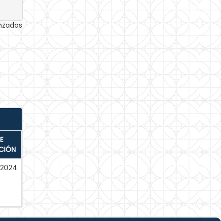
anzados
E
CIÓN
-2024