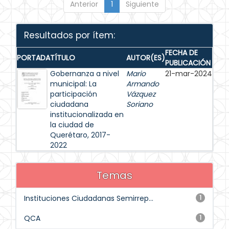
Anterior
1
Siguiente
Resultados por ítem:
FECHA DE
PORTADA
TÍTULO
AUTOR(ES)
PUBLICACIÓN
Gobernanza a nivel
Mario
21-mar-2024
municipal: La
Armando
participación
Vázquez
ciudadana
Soriano
institucionalizada en
la ciudad de
Querétaro, 2017-
2022
Temas
Instituciones Ciudadanas Semirrep...
1
QCA
1