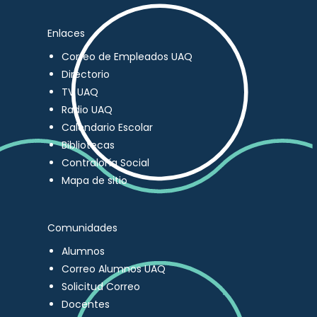
Enlaces
Correo de Empleados UAQ
Directorio
TV UAQ
Radio UAQ
Calendario Escolar
Bibliotecas
Contraloría Social
Mapa de sitio
Comunidades
Alumnos
Correo Alumnos UAQ
Solicitud Correo
Docentes