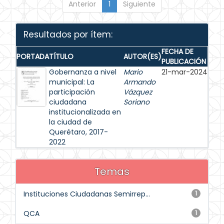
Anterior
1
Siguiente
Resultados por ítem:
FECHA DE
PORTADA
TÍTULO
AUTOR(ES)
PUBLICACIÓN
Gobernanza a nivel
Mario
21-mar-2024
municipal: La
Armando
participación
Vázquez
ciudadana
Soriano
institucionalizada en
la ciudad de
Querétaro, 2017-
2022
Temas
Instituciones Ciudadanas Semirrep...
1
QCA
1