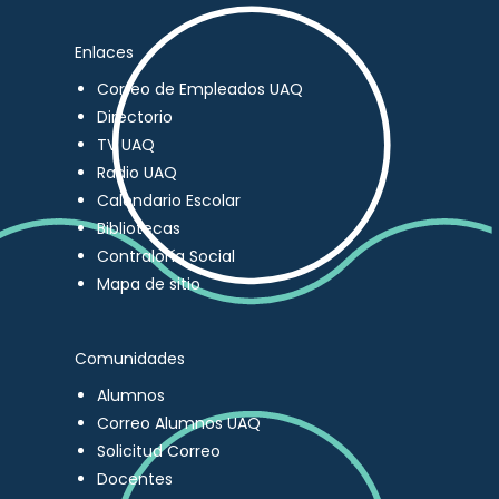
Enlaces
Correo de Empleados UAQ
Directorio
TV UAQ
Radio UAQ
Calendario Escolar
Bibliotecas
Contraloría Social
Mapa de sitio
Comunidades
Alumnos
Correo Alumnos UAQ
Solicitud Correo
Docentes