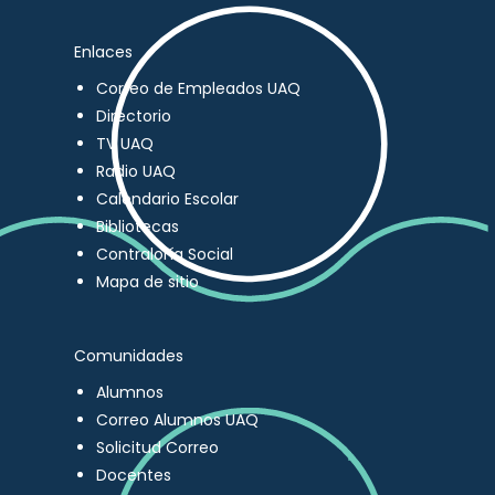
Enlaces
Correo de Empleados UAQ
Directorio
TV UAQ
Radio UAQ
Calendario Escolar
Bibliotecas
Contraloría Social
Mapa de sitio
Comunidades
Alumnos
Correo Alumnos UAQ
Solicitud Correo
Docentes