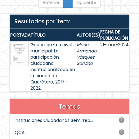
Anterior
1
Siguiente
Resultados por ítem:
FECHA DE
PORTADA
TÍTULO
AUTOR(ES)
PUBLICACIÓN
Gobernanza a nivel
Mario
21-mar-2024
municipal: La
Armando
participación
Vázquez
ciudadana
Soriano
institucionalizada en
la ciudad de
Querétaro, 2017-
2022
Temas
Instituciones Ciudadanas Semirrep...
1
QCA
1